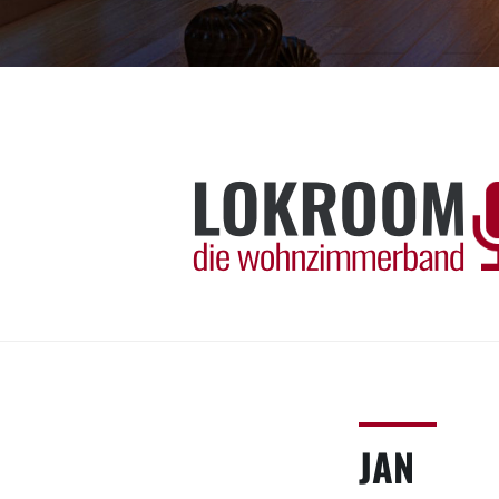
Skip
to
content
LOKROOM
Die Wohnzimmerband!
JAN