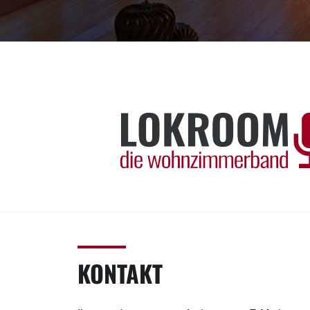
Skip
to
content
LOKROOM
Die Wohnzimmerband!
KONTAKT