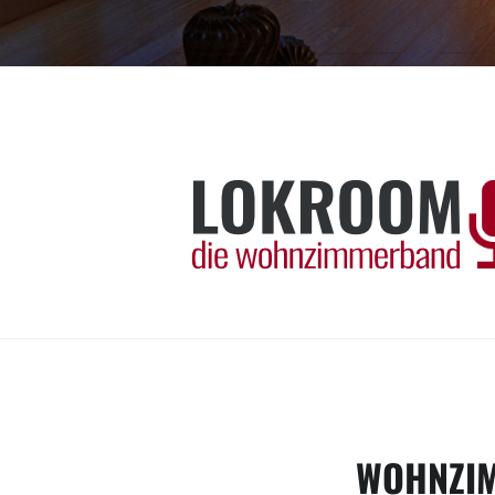
Skip
to
content
LOKROOM
Die Wohnzimmerband!
WOHNZI